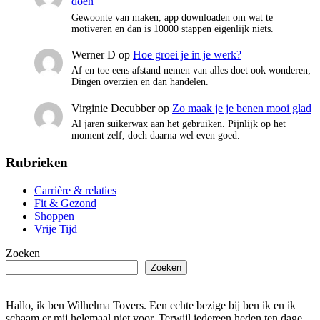
doen
Gewoonte van maken, app downloaden om wat te
motiveren en dan is 10000 stappen eigenlijk niets.
Werner D
op
Hoe groei je in je werk?
Af en toe eens afstand nemen van alles doet ook wonderen;
Dingen overzien en dan handelen.
Virginie Decubber
op
Zo maak je je benen mooi glad
Al jaren suikerwax aan het gebruiken. Pijnlijk op het
moment zelf, doch daarna wel even goed.
Rubrieken
Carrière & relaties
Fit & Gezond
Shoppen
Vrije Tijd
Zoeken
Zoeken
Hallo, ik ben Wilhelma Tovers. Een echte bezige bij ben ik en ik
schaam er mij helemaal niet voor. Terwijl iedereen heden ten dage