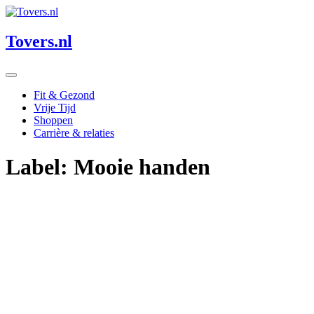
Skip
to
content
Tovers.nl
Fit & Gezond
Vrije Tijd
Shoppen
Carrière & relaties
Label:
Mooie handen